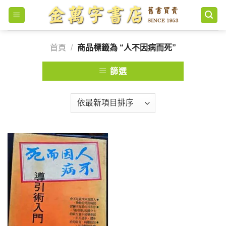
Skip
to
content
首頁
/
商品標籤為 “人不因病而死”
篩選