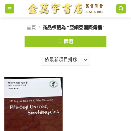
Skip
to
content
首頁
/
商品標籤為 “亞細亞國際傳播”
篩選