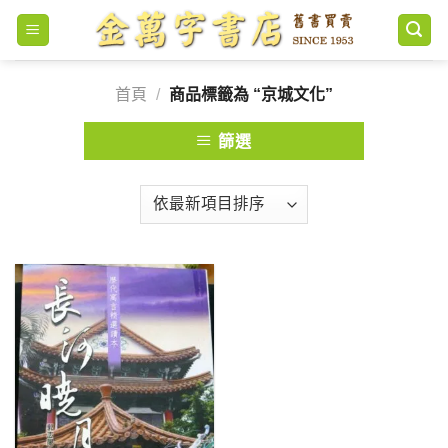
Skip
to
content
首頁
/
商品標籤為 “京城文化”
篩選