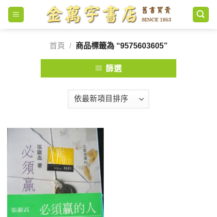
Skip
to
content
首頁
/
商品標籤為 “9575603605”
篩選