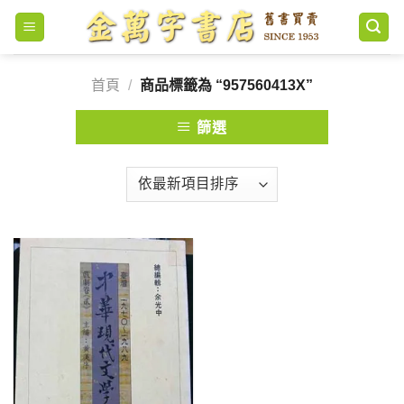
Skip
to
content
首頁
/
商品標籤為 “957560413X”
篩選