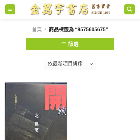
Skip
to
content
首頁
/
商品標籤為 “9575605675”
篩選