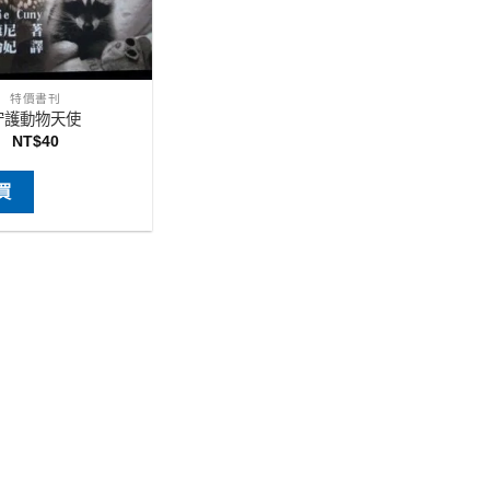
特價書刊
守護動物天使
NT$
40
買