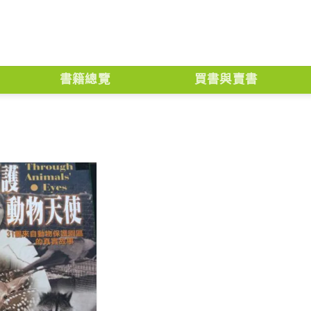
書籍總覽
買書與賣書