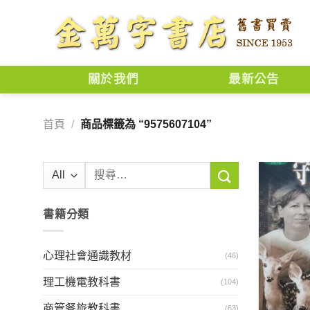
Skip
to
content
關於我們
最新公告
首頁
/
商品標籤為 “9575607104”
搜
尋
關
書籍分類
鍵
字:
心理社會通識教材
(46)
理工機電教科書
(104)
商管餐旅教科書
(63)