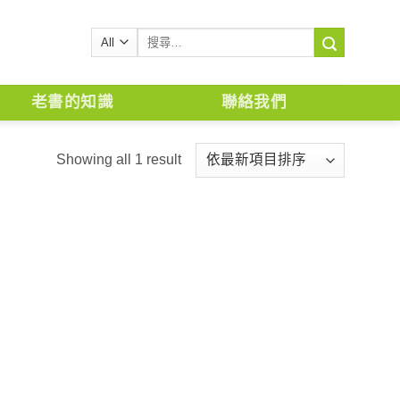
搜
尋
關
鍵
老書的知識
聯絡我們
字:
Showing all 1 result