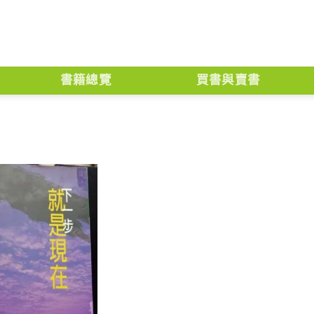
書籍總覽
買書與賣書