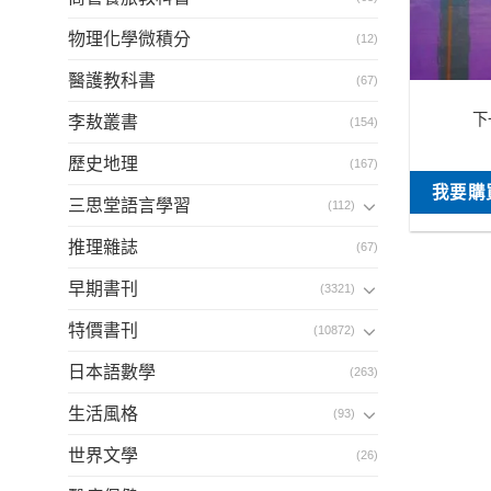
物理化學微積分
(12)
醫護教科書
(67)
下
李敖叢書
(154)
歷史地理
(167)
我要購
三思堂語言學習
(112)
推理雜誌
(67)
早期書刊
(3321)
特價書刊
(10872)
日本語數學
(263)
生活風格
(93)
世界文學
(26)