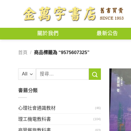
Skip
to
content
關於我們
最新公告
首頁
/
商品標籤為 “9575607325”
搜
尋
關
書籍分類
鍵
字:
心理社會通識教材
(46)
理工機電教科書
(104)
商管餐旅教科書
(63)