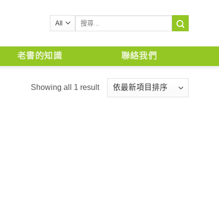
搜
尋
關
鍵
老書的知識
聯絡我們
字:
Showing all 1 result