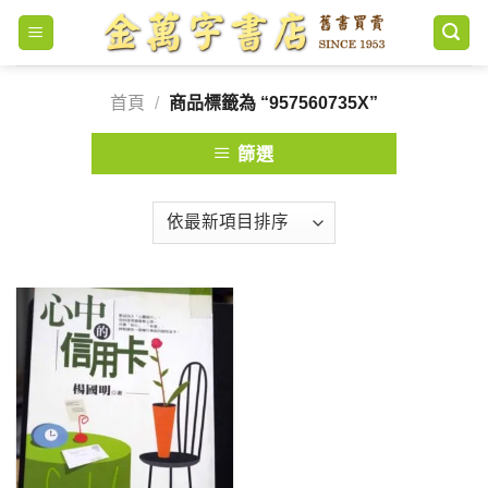
Skip
to
content
首頁
/
商品標籤為 “957560735X”
篩選