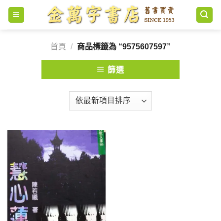
Skip
to
content
首頁
/
商品標籤為 “9575607597”
篩選