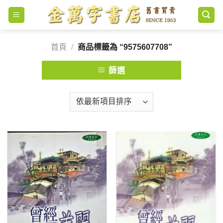
Skip
to
content
首頁
/
商品標籤為 “9575607708”
篩選