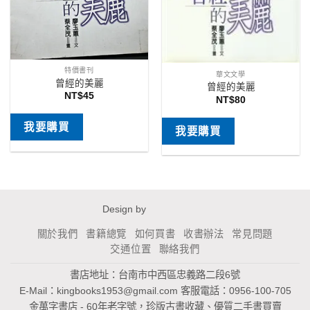
特價書刊
華文文學
曾經的美麗
曾經的美麗
NT$
45
NT$
80
我要購買
我要購買
Design by
關於我們
書籍總覽
如何買書
收書辦法
常見問題
交通位置
聯絡我們
書店地址：台南市中西區忠義路二段6號
E-Mail：
kingbooks1953@gmail.com
客服電話：0956-100-705
金萬字書店 - 60年老字號，珍版古書收藏、優質二手書買賣