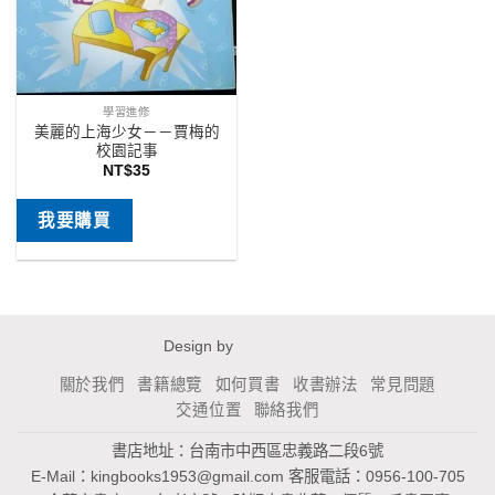
學習進修
美麗的上海少女－－賈梅的
校園記事
NT$
35
我要購買
Design by
關於我們
書籍總覽
如何買書
收書辦法
常見問題
交通位置
聯絡我們
書店地址：台南市中西區忠義路二段6號
E-Mail：
kingbooks1953@gmail.com
客服電話：0956-100-705