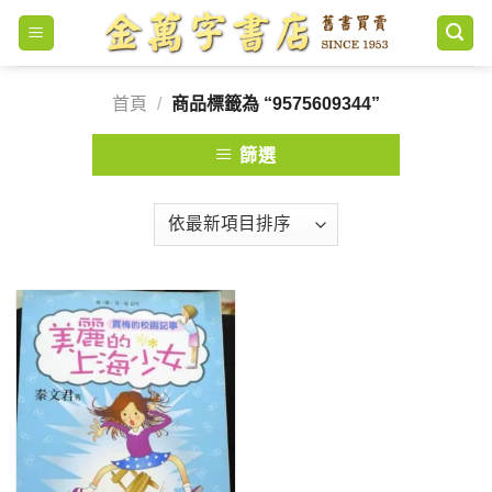
Skip
to
content
首頁
/
商品標籤為 “9575609344”
篩選