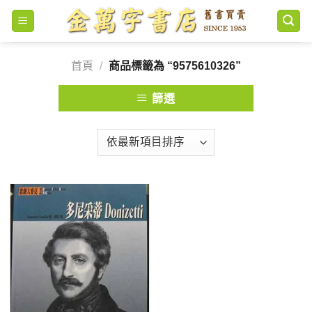
Skip
to
content
首頁
/
商品標籤為 “9575610326”
篩選