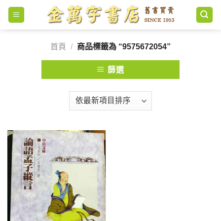
Skip
to
content
首頁
/
商品標籤為 “9575672054”
篩選