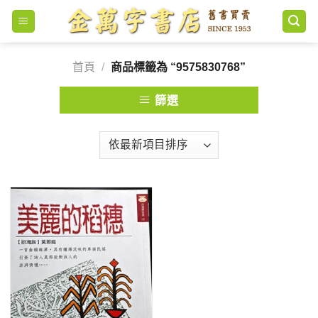
Skip
to
content
首頁
/
商品標籤為 “9575830768”
篩選