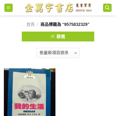
Skip
to
content
首頁
/
商品標籤為 “9575832329”
篩選