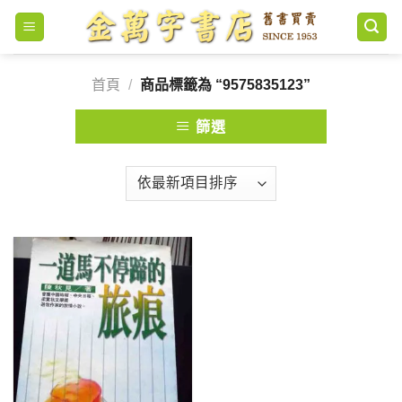
Skip
to
content
首頁
/
商品標籤為 “9575835123”
篩選