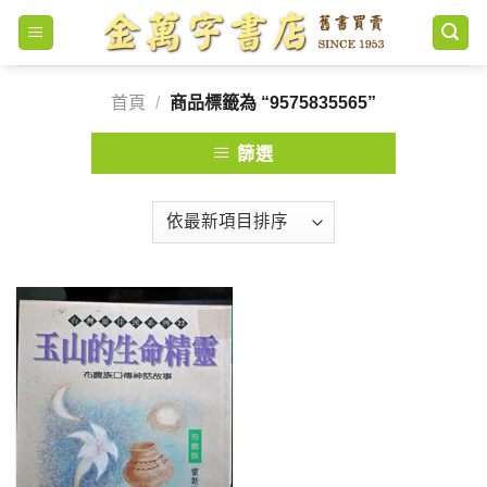
Skip
to
content
首頁
/
商品標籤為 “9575835565”
篩選