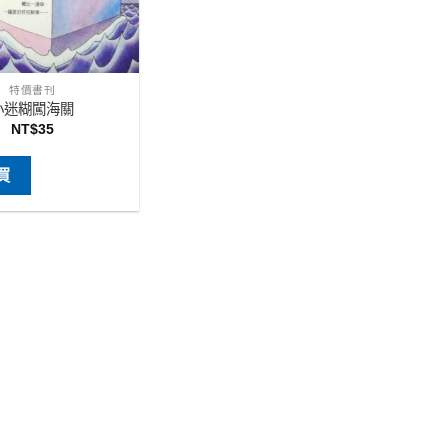
特價書刊
小迷糊闖海關
NT$
35
買