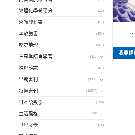
物理化學微積分
(12)
醫護教科書
(67)
李敖叢書
(154)
歷史地理
(167)
我要購
三思堂語言學習
(112)
推理雜誌
(67)
早期書刊
(3337)
特價書刊
(10899)
日本語數學
(263)
生活風格
(93)
世界文學
(26)