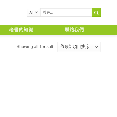
搜
尋
關
鍵
老書的知識
聯絡我們
字:
Showing all 1 result