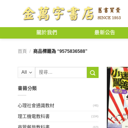
Skip
to
content
關於我們
最新公告
首頁
/
商品標籤為 “9575836588”
搜
尋
關
書籍分類
鍵
字:
心理社會通識教材
(46)
理工機電教科書
(104)
商管餐旅教科書
(63)