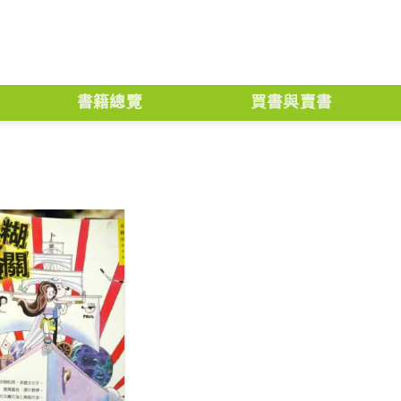
書籍總覽
買書與賣書