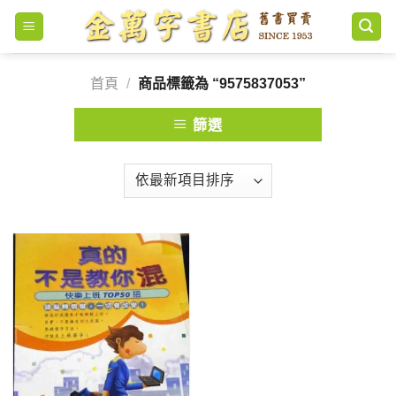
Skip
to
content
首頁
/
商品標籤為 “9575837053”
篩選