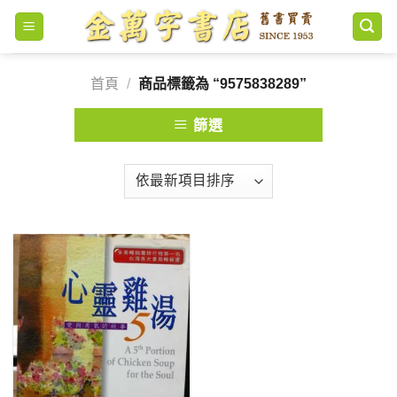
Skip
to
content
首頁
/
商品標籤為 “9575838289”
篩選