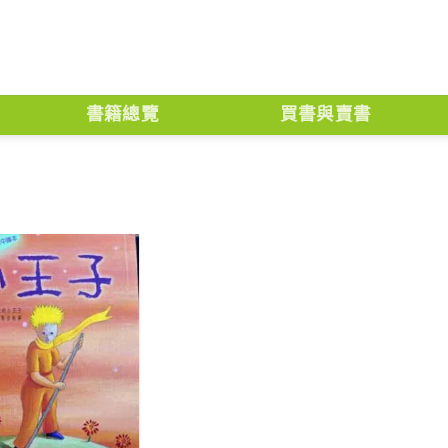
書籍總覽
買書與賣書