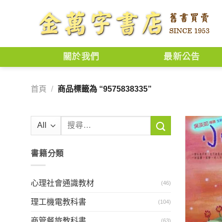
Skip
to
content
關於我們
最新公告
首頁
/
商品標籤為 “9575838335”
搜
尋
關
書籍分類
鍵
字:
心理社會通識教材
(46)
理工機電教科書
(104)
商管餐旅教科書
(63)