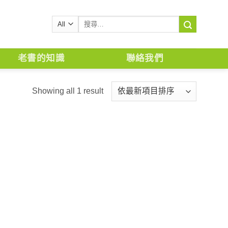
搜
尋
關
鍵
老書的知識
聯絡我們
字:
Showing all 1 result