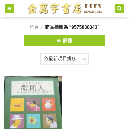
Skip
to
content
首頁
/
商品標籤為 “9575838343”
篩選