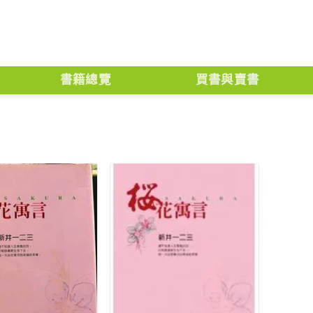
書籍總覽
買書與賣書