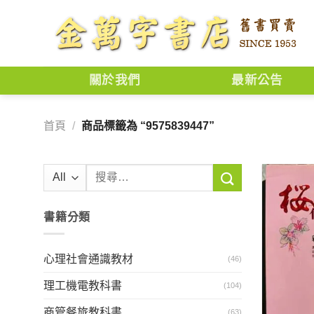
Skip
to
content
關於我們
最新公告
首頁
/
商品標籤為 “9575839447”
搜
尋
關
書籍分類
鍵
字:
心理社會通識教材
(46)
理工機電教科書
(104)
商管餐旅教科書
(63)