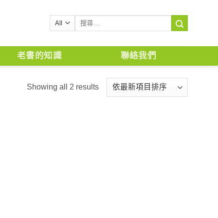
搜
尋
關
鍵
老書的知識
聯絡我們
字:
Showing all 2 results