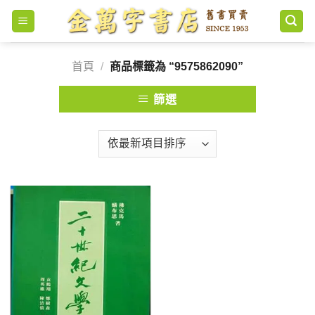
Skip
to
content
首頁
/
商品標籤為 “9575862090”
篩選