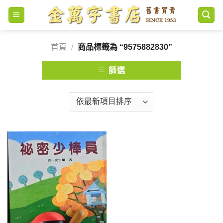
Skip
to
content
首頁
/
商品標籤為 “9575882830”
篩選