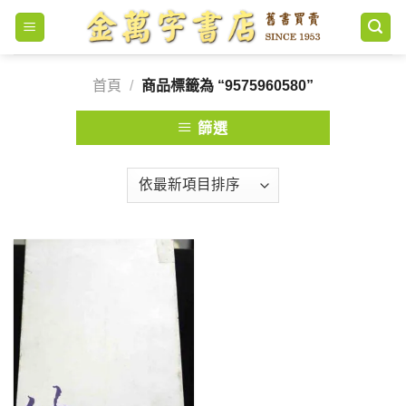
Skip
to
content
首頁
/
商品標籤為 “9575960580”
篩選