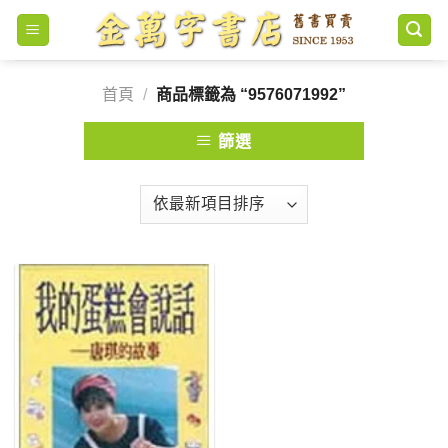
Skip
to
content
首頁
/
商品標籤為 “9576071992”
篩選