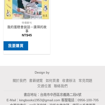
特價書刊
我的蛋糕會說話－唐琪的故
事
NT$
45
我要購買
Design by
關於我們
書籍總覽
如何買書
收書辦法
常見問題
交通位置
聯絡我們
書店地址：台南市中西區忠義路二段6號
E-Mail：
kingbooks1953@gmail.com
客服電話：0956-100-705