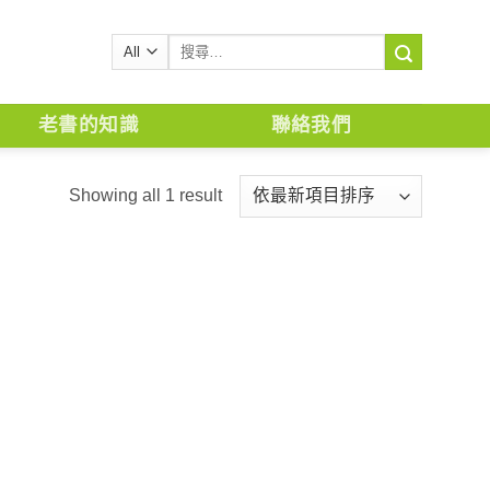
搜
尋
關
鍵
老書的知識
聯絡我們
字:
Showing all 1 result