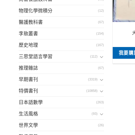
物理化學微積分
(12)
醫護教科書
(67)
李敖叢書
(154)
歷史地理
(167)
我要購
三思堂語言學習
(112)
推理雜誌
(67)
早期書刊
(3319)
特價書刊
(10858)
日本語數學
(263)
生活風格
(93)
世界文學
(26)