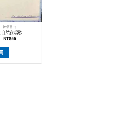
特價書刊
大自然在唱歌
NT$
55
買