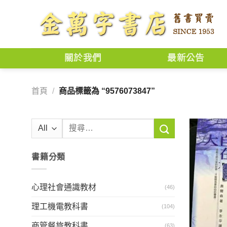
Skip
to
content
關於我們
最新公告
首頁
/
商品標籤為 “9576073847”
搜
尋
關
書籍分類
鍵
字:
心理社會通識教材
(46)
理工機電教科書
(104)
商管餐旅教科書
(63)