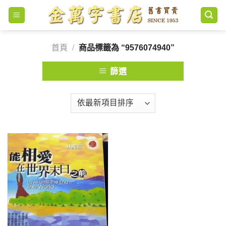
Skip
to
content
首頁
/
商品標籤為 “9576074940”
篩選