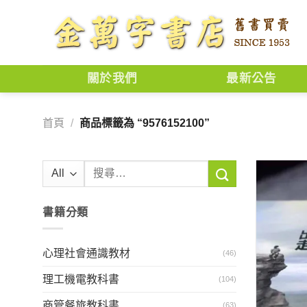
Skip
to
content
關於我們
最新公告
首頁
/
商品標籤為 “9576152100”
搜
尋
關
書籍分類
鍵
字:
心理社會通識教材
(46)
理工機電教科書
(104)
商管餐旅教科書
(63)