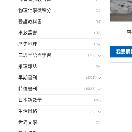
物理化學微積分
(12)
醫護教科書
(67)
帶
李敖叢書
(154)
歷史地理
(167)
我要購
三思堂語言學習
(112)
推理雜誌
(67)
早期書刊
(3321)
特價書刊
(10868)
日本語數學
(263)
生活風格
(93)
世界文學
(26)