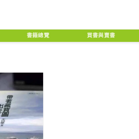
書籍總覽
買書與賣書