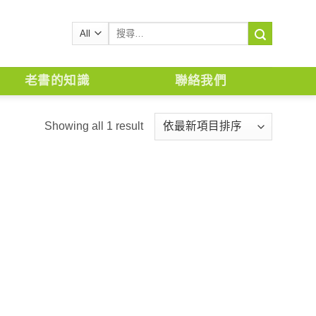
搜
尋
關
鍵
老書的知識
聯絡我們
字:
Showing all 1 result