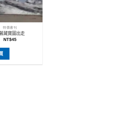
特價書刊
著藏寶圖出走
NT$
45
買