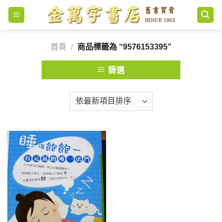
Skip
to
content
首頁
/
商品標籤為 “9576153395”
篩選