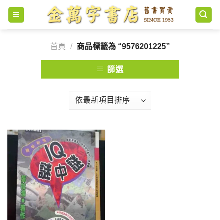
Skip
to
content
首頁
/
商品標籤為 “9576201225”
篩選