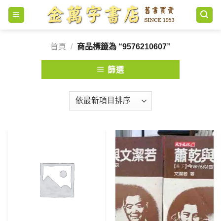
Skip
to
content
首頁
/
商品標籤為 “9576210607”
篩選