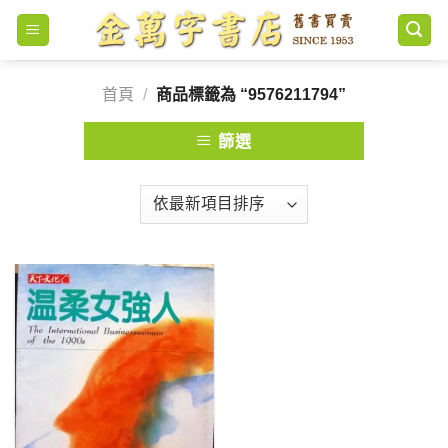
Skip
to
content
首頁
/
商品標籤為 “9576211794”
篩選