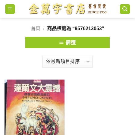
Skip
to
content
首頁
/
商品標籤為 “9576213053”
篩選