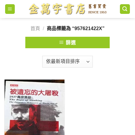
Skip
to
content
首頁
/
商品標籤為 “957621422X”
篩選