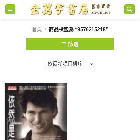
Skip
to
content
首頁
/
商品標籤為 “9576215218”
篩選