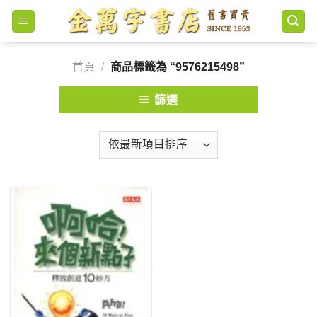
Skip
to
content
首頁
/
商品標籤為 “9576215498”
篩選