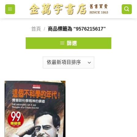
Skip
to
content
首頁
/
商品標籤為 “9576215617”
篩選