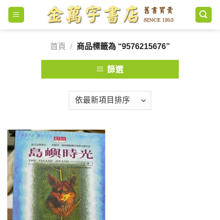
Skip
to
content
首頁
/
商品標籤為 “9576215676”
篩選