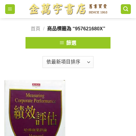
Skip
to
content
首頁
/
商品標籤為 “957621680X”
篩選