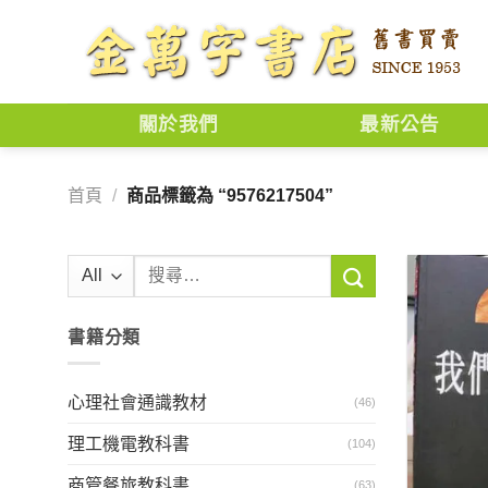
Skip
to
content
關於我們
最新公告
首頁
/
商品標籤為 “9576217504”
搜
尋
關
書籍分類
鍵
字:
心理社會通識教材
(46)
理工機電教科書
(104)
商管餐旅教科書
(63)