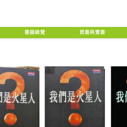
書籍總覽
買書與賣書