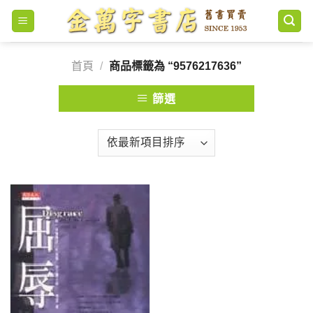
Skip
to
content
首頁
/
商品標籤為 “9576217636”
篩選