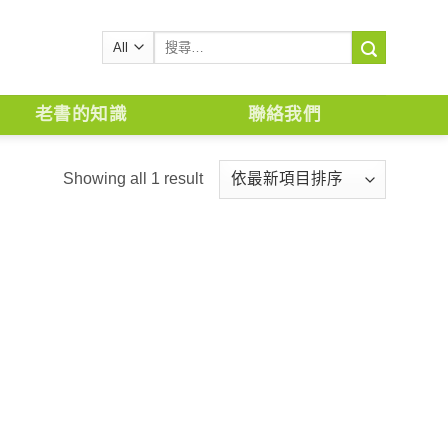
搜
尋
關
鍵
老書的知識
聯絡我們
字:
Showing all 1 result