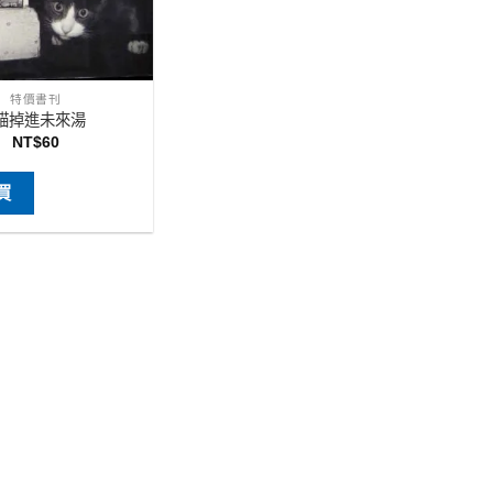
特價書刊
貓掉進未來湯
NT$
60
買