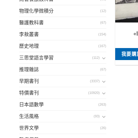
物理化學微積分
(12)
醫護教科書
(67)
e
李敖叢書
(154)
歷史地理
(167)
我要購
三思堂語言學習
(112)
推理雜誌
(67)
早期書刊
(3337)
特價書刊
(10920)
日本語數學
(263)
生活風格
(93)
世界文學
(26)