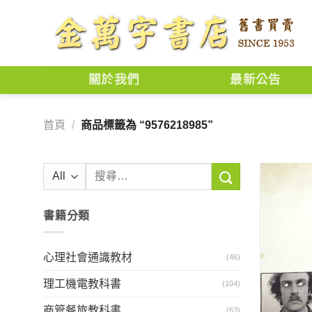
Skip
to
content
關於我們
最新公告
首頁
/
商品標籤為 “9576218985”
搜
尋
關
書籍分類
鍵
字:
心理社會通識教材
(46)
理工機電教科書
(104)
商管餐旅教科書
(63)