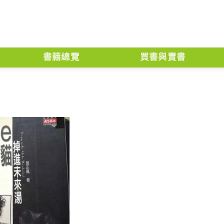
書籍總覽
買書與賣書