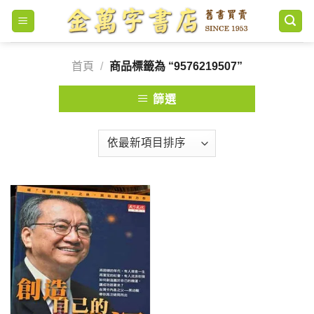
Skip
to
content
首頁
/
商品標籤為 “9576219507”
篩選