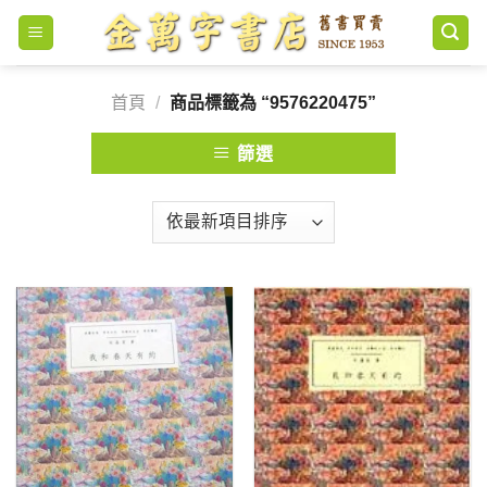
Skip
to
content
首頁
/
商品標籤為 “9576220475”
篩選