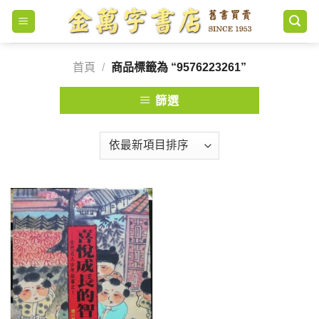
Skip
to
content
首頁
/
商品標籤為 “9576223261”
篩選