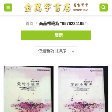
Skip
to
content
首頁
/
商品標籤為 “9576224195”
篩選