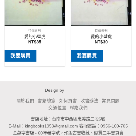
特價書刊
特價書刊
愛的小壁虎
愛的小壁虎
NT$
35
NT$
30
我要購買
我要購買
Design by
關於我們
書籍總覽
如何買書
收書辦法
常見問題
交通位置
聯絡我們
書店地址：台南市中西區忠義路二段6號
E-Mail：
kingbooks1953@gmail.com
客服電話：0956-100-705
金萬字書店 - 60年老字號，珍版古書收藏、優質二手書買賣