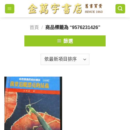
Skip
to
content
首頁
/
商品標籤為 “9576231426”
篩選